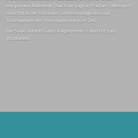
entspannten Aufenthalt. Durch die Lage in Prad am Stilfserjoch
erreichst du die schönsten Sehenswürdigkeiten und
Tourengebiete des Vinschgaus in kurzer Zeit.
Die Sankt Johann Suites & Apartments – dein Ort zum
Wohlfühlen!